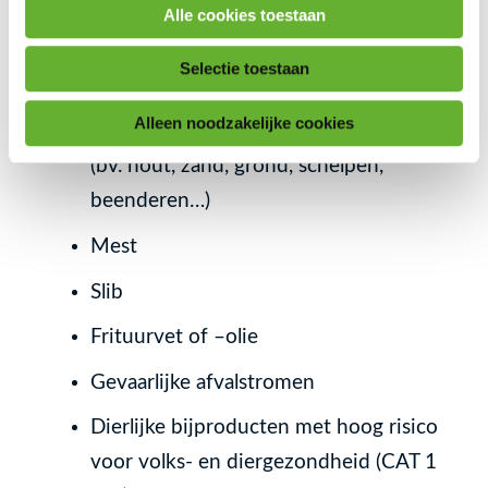
Alle cookies toestaan
groenten & fruit, bieten, vlees of vis,
kadavers van dieren of slachtafval)
Selectie toestaan
Aanvoeren van niet of moeilijk
Alleen noodzakelijke cookies
afbreekbare of vergistbare materialen
(bv. hout, zand, grond, schelpen,
beenderen…)
Mest
Slib
Frituurvet of –olie
Gevaarlijke afvalstromen
Dierlijke bijproducten met hoog risico
voor volks- en diergezondheid (CAT 1