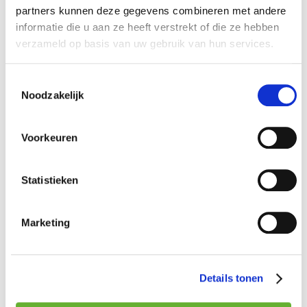
partners kunnen deze gegevens combineren met andere
Dierlijke bijproducten met laag
informatie die u aan ze heeft verstrekt of die ze hebben
verzameld op basis van uw gebruik van hun services.
risico voor volks- en
diergezondheid (CAT 3)
Toestemmingsselectie
Noodzakelijk
Voorbeelden van materialen
die niet mogen opgenomen
Voorkeuren
worden onder deze fractie:
Statistieken
Voedselverpakkingen of verpakte
Marketing
voeding
Selectieve stromen van o.a. de
voedingsindustrie (voorbeeld:
Details tonen
selectief aangeleverd deeg, vervallen