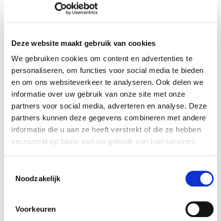
Deze website maakt gebruik van cookies
Wil je ons een bericht sturen? Vul onderstaand
We gebruiken cookies om content en advertenties te
contactformulier in:
personaliseren, om functies voor social media te bieden
Mr
Mw
en om ons websiteverkeer te analyseren. Ook delen we
informatie over uw gebruik van onze site met onze
Naam*:
partners voor social media, adverteren en analyse. Deze
partners kunnen deze gegevens combineren met andere
informatie die u aan ze heeft verstrekt of die ze hebben
verzameld op basis van uw gebruik van hun services.
Voornaam*:
Toestemmingsselectie
Noodzakelijk
Bedrijf*:
Voorkeuren