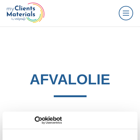
AFVALOLIE
Afvalolie betreft alle soorten minerale,
synthetische, plantaardige of dierlijke smeerolie of