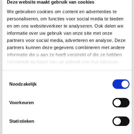
industriele olie die ongeschikt is geworden voor
Deze website maakt gebruik van cookies
het gebruik waarvoor ze oorspronkelijk bestemd
We gebruiken cookies om content en advertenties te
personaliseren, om functies voor social media te bieden
was, zoals gebruikte olie van verbrandingsmotoren
en om ons websiteverkeer te analyseren. Ook delen we
en versnellingsbakken, alsook smeerolie, olie voor
informatie over uw gebruik van onze site met onze
turbines en hydraulische oliën.
partners voor social media, adverteren en analyse. Deze
partners kunnen deze gegevens combineren met andere
De rapportage betreft enkel de selectief
informatie die u aan ze heeft verstrekt of die ze hebben
verzameld op basis van uw gebruik van hun services.
ingezamelde afvalolie bij professionele
gebruikers die in aanmerking komen voor
Toestemmingsselectie
een vergoeding.
Noodzakelijk
Meer info vind je op de website van
Voorkeuren
Valorlub
.
Statistieken